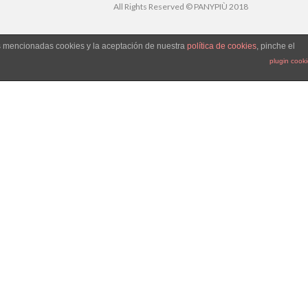
All Rights Reserved © PANYPIÙ 2018
as mencionadas cookies y la aceptación de nuestra
política de cookies
, pinche el
plugin cook