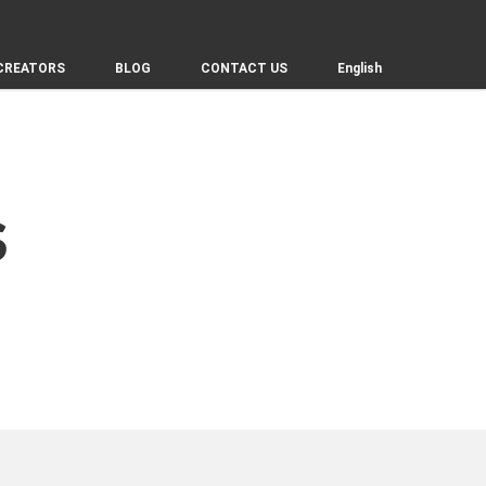
CREATORS
CREATORS
BLOG
BLOG
CONTACT US
CONTACT US
English
English
S